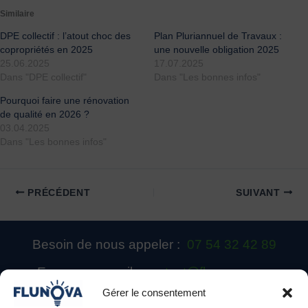
Similaire
DPE collectif : l’atout choc des
Plan Pluriannuel de Travaux :
copropriétés en 2025
une nouvelle obligation 2025
25.06.2025
17.07.2025
Dans "DPE collectif"
Dans "Les bonnes infos"
Pourquoi faire une rénovation
de qualité en 2026 ?
03.04.2025
Dans "Les bonnes infos"
PRÉCÉDENT
SUIVANT
Besoin de nous appeler :
07 54 32 42 89
Envoyer un mail :
contact@flunova.com
Gérer le consentement